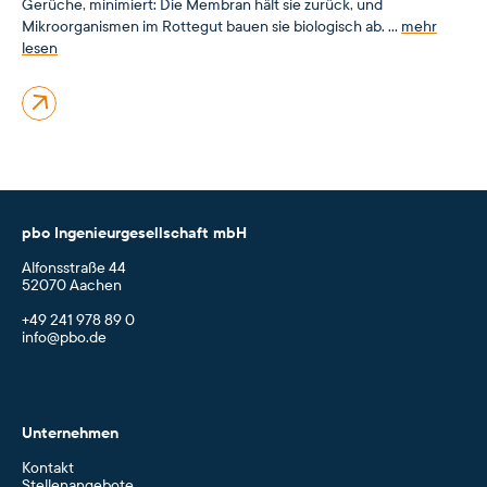
Gerüche, minimiert: Die Membran hält sie zurück, und
Mikroorganismen im Rottegut bauen sie biologisch ab. …
mehr
lesen
pbo Ingenieurgesellschaft mbH
Alfonsstraße 44
52070 Aachen
+49 241 978 89 0
info@pbo.de
Unternehmen
Kontakt
Stellenangebote