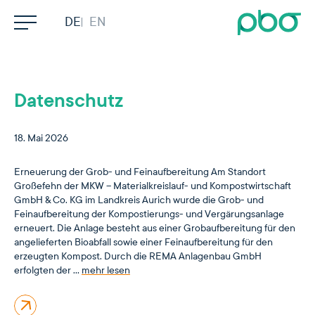
Direkt zum Inhalt wechseln
DEUTSCH
ENGLISH
Search
Datenschutz
Unternehmen
Kompetenzen
18. Mai 2026
Leistungen
Erneuerung der Grob- und Feinaufbereitung Am Standort
Großefehn der MKW – Materialkreislauf- und Kompostwirtschaft
GmbH & Co. KG im Landkreis Aurich wurde die Grob- und
Projekte
Feinaufbereitung der Kompostierungs- und Vergärungsanlage
erneuert. Die Anlage besteht aus einer Grobaufbereitung für den
Kontakt
angelieferten Bioabfall sowie einer Feinaufbereitung für den
erzeugten Kompost. Durch die REMA Anlagenbau GmbH
erfolgten der …
mehr lesen